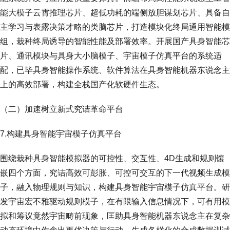
能大模子云霄推理芯片、超低功耗的端侧放胆谋划芯片、具备自
主学习与表露决策才略的类脑芯片，打造模块化终局通用智能模
组，栽种终局诱导的智能性能及部署效率。开展国产具身智能芯
片、通讯模块与具身大小脑模子、宇宙模子仿真平台的系统适
配，已毕具身智能操作系统、软件算法在具身智能机器东说念主
上的高效部署，构建全栈国产化软硬件生态。
（二）加速树立新式究诘革命平台
7.构建具身智能宇宙模子仿真平台
围绕栽种具身智能模拟器的可控性、交互性、4D生成和规则镶
嵌四个方面，究诘高效可彭胀、可控可交互的下一代视频生成模
子，融入物理规则与知识，构建具身智能宇宙模子仿真平台。研
发宇宙宏不雅驱动规则模子，在有限输入信息情况下，可有用模
拟和筹议竟然宇宙畴前现象，匡助具身智能机器东说念主在复杂