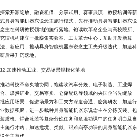
探索开源绽放、融资租借、分享试用、赛事展演、教授培训等新
式具身智能机器东说念主施行模式，先行推动具身智能机器东说
念主在科研教授领域的施行落地。饱读吹革命企业与高校院所、
究诘机构建立一批麇集实验室、工夫革命中心，互助开发新算
法、新应用，推动具身智能机器东说念主工夫升级迭代，加速科
研后果升沉落地。
12.加速推动工业、交易场景规模化落地
推动科技革命央地协同，饱读吹汽车分娩、电子制造、工业焊
合、煤炭矿业、交易零卖、仓储配送等领域的央国企当先绽放一
批应用场景，促进场景方和工夫方深度会通、麇集研发，加速行
业数据积聚，进一步栽种具身智能机器东说念主在分拣安装、包
装质检、焊合涂装等复杂分娩任务和危境功课中的任务明白及自
主施行才略，加速危境、类似、艰难岗亭功课的具身智能机器东
说念主替代。