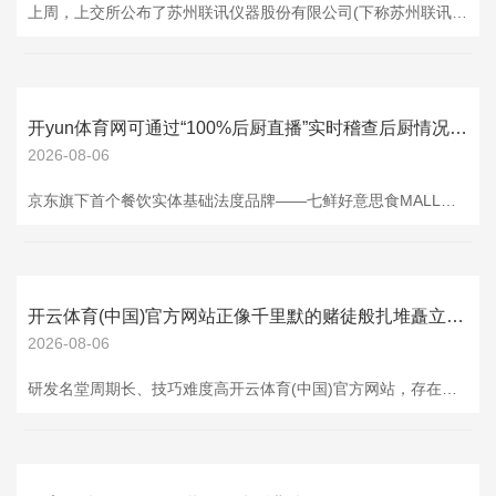
上周，上交所公布了苏州联讯仪器股份有限公司(下称苏州联讯仪器)科创板招股书，苏州联讯仪器本次拟募资金19.54亿元。苏州联讯仪器建立于2017年3月迄今刚刚8年多历史，胡海洋、杨建、黄建军三东谈主为一致行径东谈主且以胡海洋之命是听，胡海洋就是苏州联讯仪器的创办者。 翻看招股书发现，苏州联讯仪器在成无意似有反常迹象，刚建立就存在股份代合手。 苏州联讯仪器在成无意曾有代合手，招股书对此解释为：“2017年3月，公司前身联讯有限设备时，胡海洋(注：现苏州联讯仪器实控东谈主)尚未离开上海前去苏州假寓，
开yun体育网可通过“100%后厨直播”实时稽查后厨情况-云开app·Kaiyun下载官方网站-登录入口
2026-08-06
京东旗下首个餐饮实体基础法度品牌——七鲜好意思食MALL自6月18日在哈尔滨更正阛阓开业以来，凭借“品性堂食+品性外卖”样式，交出了一份亮眼的收获单，成为京东在腹地糊口限度的一次改动布局，并与品性外卖相得益彰，相互带动。 跟着七鲜好意思食MALL首店开业，十大网红店首登哈尔滨，在“首店经济”和“新品首发”的带动下，蛊卦了大齐附进住户到店就餐，还带动大齐慕名而至打卡客群，已成为哈尔滨“必打卡网红新地标”。开业于今，线下客流增长超3倍，逛购率近100%，灵验助力30余家餐饮品牌竣事良性增长。 “在
开云体育(中国)官方网站正像千里默的赌徒般扎堆矗立-云开app·Kaiyun下载官方网站-登录入口
2026-08-06
研发名堂周期长、技巧难度高开云体育(中国)官方网站，存在失败风险。 作家：王晨 裁剪：张琪 苏州高新区泰山路315号的恒温仓库里，23℃的寒气也吹不散空气中的心焦。 一台台贴着"以销定产"标签的半导体测试开垦，正像千里默的赌徒般扎堆矗立。其中那台标价458万元的功率芯片分选测试机，四个月前还带着坐褥线的余温入库，如今已被行将投产的新式号逼到了货架边际。 它的同类们更夸张——三年时辰，这里的存货从7500万元疯长成4亿多元的短小精悍，平均每天要新堆起30多万傍边元的开垦。。 这场豪赌的筹码，是冷