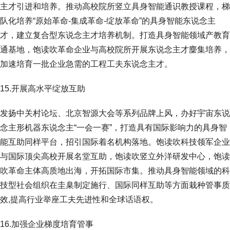
主才引进和培养。推动高校院所竖立具身智能通识教授课程，梯
队化培养“原始革命-集成革命-绽放革命”的具身智能东说念主
才，建立复合型东说念主才培养机制。打造具身智能领域产教育
通基地，饱读吹革命企业与高校院所开展东说念主才麇集培养，
加速培育一批企业急需的工程工夫东说念主才。
15.开展高水平绽放互助
发扬中关村论坛、北京智源大会等系列品牌上风，办好宇宙东说
念主形机器东说念主“一会一赛”，打造具有国际影响力的具身智
能互助同样平台，招引国际着名机构落地。饱读吹科技领军企业
与国际顶尖高校开展名堂互助，饱读吹竖立外洋研发中心，饱读
吹革命主体高质地出海，开拓国际市集。推动具身智能领域的科
技型社会组织在圭臬制定施行、国际同样互助等方面栽种管事质
效,提高行业举座工夫先进性和全球话语权。
16.加强企业梯度培育管事