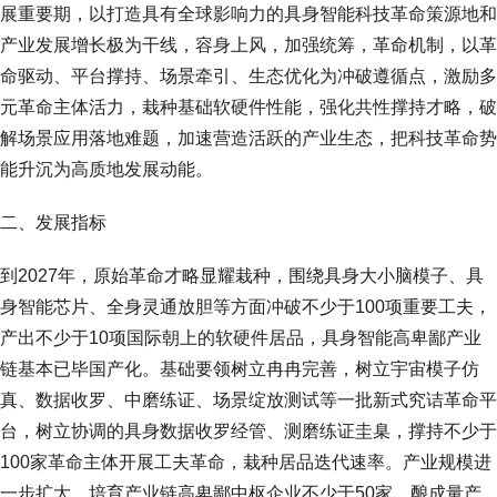
展重要期，以打造具有全球影响力的具身智能科技革命策源地和
产业发展增长极为干线，容身上风，加强统筹，革命机制，以革
命驱动、平台撑持、场景牵引、生态优化为冲破遵循点，激励多
元革命主体活力，栽种基础软硬件性能，强化共性撑持才略，破
解场景应用落地难题，加速营造活跃的产业生态，把科技革命势
能升沉为高质地发展动能。
二、发展指标
到2027年，原始革命才略显耀栽种，围绕具身大小脑模子、具
身智能芯片、全身灵通放胆等方面冲破不少于100项重要工夫，
产出不少于10项国际朝上的软硬件居品，具身智能高卑鄙产业
链基本已毕国产化。基础要领树立冉冉完善，树立宇宙模子仿
真、数据收罗、中磨练证、场景绽放测试等一批新式究诘革命平
台，树立协调的具身数据收罗经管、测磨练证圭臬，撑持不少于
100家革命主体开展工夫革命，栽种居品迭代速率。产业规模进
一步扩大，培育产业链高卑鄙中枢企业不少于50家，酿成量产