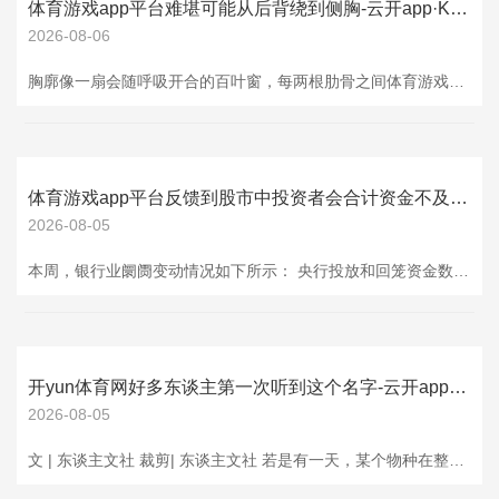
体育游戏app平台难堪可能从后背绕到侧胸-云开app·Kaiyun下载官方网站-登录入口
2026-08-06
胸廓像一扇会随呼吸开合的百叶窗，每两根肋骨之间体育游戏app平台，都有一条细细的神经穿过。 这些神经平时平定地传递嗅觉，一朝受到牵拉、挤压或炎症刺激，就可能像涌现受到搅扰，一会儿传来针扎、灼烧或放电般的难堪。 肋间神经痛不时不会毫无端正地四处游走，而是顺着某根肋骨的标的蔓延。 难堪可能从后背绕到侧胸，再牵连到前胸或上腹，像一条窄窄的“难堪带”，深广纠合在体魄一侧。 判断时，不行只看难堪有多显豁，还要不雅察它是怎么被带出来的。 深吸气、咳嗽、打喷嚏、回身或抬手时，胸廓会随着行动，受到刺激的神经也
体育游戏app平台反馈到股市中投资者会合计资金不及-云开app·Kaiyun下载官方网站-登录入口
2026-08-05
本周，银行业阛阓变动情况如下所示： 央行投放和回笼资金数据跟踪一览表（按周涨跌幅幅度排序） 品种周涨跌幅（%）月涨跌幅（%）日历价钱/数目单元货币回笼量95.08-54.242025-8-222380.00亿元货币投放量51.76140.002025-8-223612.00亿元货币净投放量6.21-133.332025-8-221232.00亿元 本周银行间阛阓的流动性景况跟踪异动情况如下： 银行间阛阓的流动性景况跟踪一览表（按周涨跌幅幅度排序） 品种周涨跌幅（%）月涨跌幅（%）日历价钱/数目
开yun体育网好多东谈主第一次听到这个名字-云开app·Kaiyun下载官方网站-登录入口
2026-08-05
文 | 东谈主文社 裁剪| 东谈主文社 若是有一天，某个物种在整座地球上只剩下了临了孤零零的一棵，你会若何作念？ 这毫不是什么好莱坞科幻电影里的脑洞，而是简直发生在咱们这片地盘上的硬核支持。在浙江舟山的普陀山上，就有这样一棵250多岁的老树。 很长一段时辰里，它等于这个物种在全世界唯独的“独苗苗”。为了不让它在咱们的眼皮子下面透顶销毁，东谈主类险些动用了所能思到的极限技能：专东谈主昼夜看管、顶级植物学家几十年用功打攻坚战，致使径直用火箭把它奉上了离地几百公里的天际。 一个庸碌的植物，到底凭什么