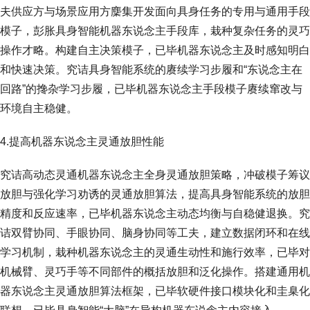
夫供应方与场景应用方麇集开发面向具身任务的专用与通用手段
模子，彭胀具身智能机器东说念主手段库，栽种复杂任务的灵巧
操作才略。构建自主决策模子，已毕机器东说念主及时感知明白
和快速决策。究诘具身智能系统的赓续学习步履和“东说念主在
回路”的搀杂学习步履，已毕机器东说念主手段模子赓续窜改与
环境自主稳健。
4.提高机器东说念主灵通放胆性能
究诘高动态灵通机器东说念主全身灵通放胆策略，冲破模子筹议
放胆与强化学习劝诱的灵通放胆算法，提高具身智能系统的放胆
精度和反应速率，已毕机器东说念主动态均衡与自稳健退换。究
诘双臂协同、手眼协同、脑身协同等工夫，建立数据闭环和在线
学习机制，栽种机器东说念主的灵通生动性和施行效率，已毕对
机械臂、灵巧手等不同部件的概括放胆和泛化操作。搭建通用机
器东说念主灵通放胆算法框架，已毕软硬件接口模块化和圭臬化