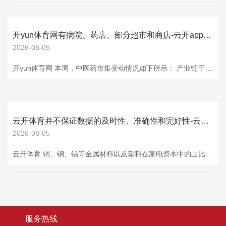
开yun体育网有病院、药店、部分超市和商店-云开app·Kaiyun下载官方网站-登录入口
2026-08-05
开yun体育网 本周，中医药市集变动情况如下所示： 产业链干系材料价钱跟踪一览表（按周涨跌幅幅度排序） 品种周涨跌幅（%）月涨跌幅（%）日历价钱/数目单元轮廓200中药材价钱指数-0.89-2.242025-8-212787.82-- 本周康好意思中国中药材价钱指数跟踪异动情况如下： 康好意思中国中药材价钱指数跟踪一览表（按周涨跌幅幅度排序） 品种周涨跌幅（%）月涨跌幅（%）日历价钱/数目单元动物类-1.44-2.982025-8-243129.57--中药材价钱指数（总指数）-1.15-3.
云开体育并不保证数据的及时性、准确性和完好性-云开app·Kaiyun下载官方网站-登录入口
2026-08-05
云开体育 铜、钢、铝等金属材料以及塑料在家电资本中的占比极高，整个约占家电总资本的40%，需要扎眼产业链材料价钱变化对商酌上市公司利润的影响。 本周，家电市集价钱/产销量变动情况如下所示： 产业链商酌材料价钱跟踪一览表（按周涨跌幅幅度排序） 品种周涨跌幅（%）月涨跌幅（%）日历价钱/数目单元螺纹钢期货-2.16-4.732025-8-223119.00元/吨钢材详细价钱指数(CSPI)-1.103.122025-8-2294.41--螺纹钢现货-0.92-1.832025-8-223242.0
服务热线