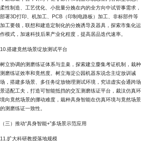
柔性制造、工艺优化、小批量分娩在内的全方向中试管事需求，
部署3D打印、机加工、PCB（印制电路板）加工、非标部件等
加工要领，联想和建造定制化的分娩诱导及器具，探索市集化运
作模式，加速科技后果产业化程度，提高居品迭代速率。
10.搭建竟然场景绽放测试平台
树立协调的测磨练证体系与圭臬，探索建立麇集考证机制，栽种
测磨练证效率和竟然度。树立海淀公园机器东说念主绽放训诫
场，搭建多场景、多任务绽放物理测试环境，究诘虚实会通跨场
景适配工夫，打造可智能抵挡的交互测磨练证平台，裁汰仿真环
境向竟然场景的挪动难度，栽种具身智能在仿真环境与竟然场景
的测磨练证一致性。
（三）推动“具身智能+”多场景示范应用
11.扩大科研教授落地规模