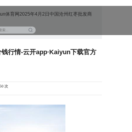
yun体育网2025年4月2日中国沧州红枣批发商
行情-云开app·Kaiyun下载官方
0 次