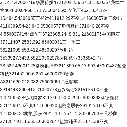
21.214.47000719华夏传媒4721204.236.571.81300357我武生
物462830.04-68.171.72600486扬农化工4621834.12-
10.484.54300055万邦达411912.29不变1.44600057厦门象屿
4116389.54-23.843.05300577开润股份371646.28不变
4.55600741华域汽车3723805.2448.331.21600176中国巨石
37311407.2533.392.85600031三一重工
36221008.558.412.48300207欣旺达
3533927.3433.582.29002078太阳纸业3336842.77-
33.522.46601128常熟银行33211369.65-13.693.43300487蓝晓
科技321450.00-6.251.46000726鲁泰
A3211620.012.082.75600066宇通客车
3214443.340.412.01000778新兴铸管3215136.00不变
1.32300628亿联网罗3113400.00-0.294.68000848承德露露
3011560.56不变1.54600820地说念股份2913558.00不变
1.13002430杭氧股份2825113.855.515.23300783三只松鼠
271287.91115.551.03002847盐津铺子261171.28不变