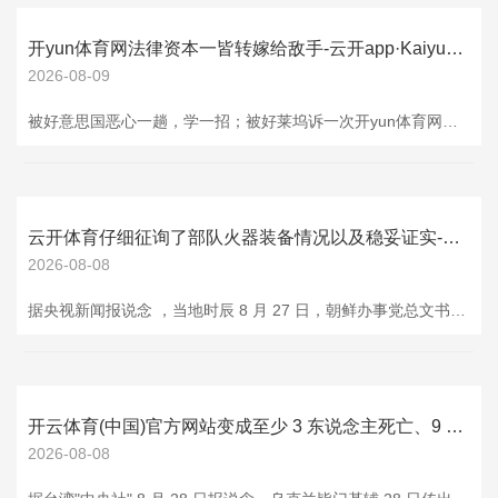
开yun体育网法律资本一皆转嫁给敌手-云开app·Kaiyun下载官方网站-登录入口
2026-08-09
被好意思国恶心一趟，学一招；被好莱坞诉一次开yun体育网，进化一层。 2026年8月3日，MiniMax把新一代视频大模子H3的权重甩到魔搭社区和Hugging Face上，寰球开拓者原本准备开香槟，终结一翻许可公约就傻眼了——这份开源许可明确把好意思国、欧盟、英国、韩国四大商场从默许授权鸿沟里踢了出去。 开源却精确拉黑最富的四片区域，中国AI公司这波＂让异邦用，但又不让异邦用＂的操作，把开源法规玩出了新格式，也把好意思国这套会剿逻辑，用它我方的法律用具反手扣了且归。 这事儿的炸药桶不是202
云开体育仔细征询了部队火器装备情况以及稳妥证实-云开app·Kaiyun下载官方网站-登录入口
2026-08-08
据央视新闻报说念 ，当地时辰 8 月 27 日，朝鲜办事党总文书、国务委员长金正恩窥伺朝鲜东说念主民军总看守部直属稀奇作战稳妥基地，了解了狙击手部队和特战部队稳妥情况。 在稳妥基地，金正恩接见了为实际稀奇任务而组建的狙击手和特战部队军东说念主，仔细征询了部队火器装备情况以及稳妥证实。他还了解了正在分娩并行将列装各部队的新式狙击步枪有关情况。 金正恩指出，狙击手力量在部队战斗力组成中承担着极为热切的任务。未来，不竭放肆加强特战力量和专科化狙击手部队开采，是朝鲜东说念主民军武装力量开采的要津任务。
开云体育(中国)官方网站变成至少 3 东说念主死亡、9 东说念主受伤-云开app·Kaiyun下载官方网站-登录入口
2026-08-08