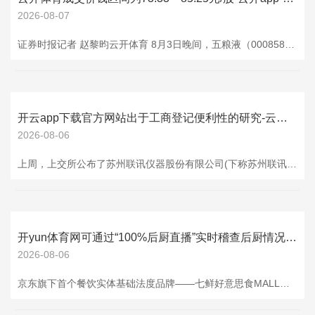
2026-08-07
证券时报记者 赵黎昀云开体育 8月3日晚间，五粮液（000858）线路回购阐扬：2026年7月，公司通过蚁合竞价来回模式累计回购股份1078.08万股，占总股本0.28%，成交价钱区间为73.34—74.84元/股，已支付总金额8.02亿元（不含来回用度）。 字据此前哨案，五粮液于2026年4月公告拟以蚁合竞价模式回购A股股份，用于减少注册本钱，回购价钱不逾越153.59元/股（含），回购金额不低于80亿元且不逾越100亿元（含），扩充期限为自股东会审议通过起不逾越12个月。 截止7月31日，
开云app下载官方网站出于工商登记便利性的研究-云开app·Kaiyun下载官方网站-登录入口
2026-08-06
上周，上交所公布了苏州联讯仪器股份有限公司(下称苏州联讯仪器)科创板招股书，苏州联讯仪器本次拟募资金19.54亿元。苏州联讯仪器建立于2017年3月迄今刚刚8年多历史，胡海洋、杨建、黄建军三东谈主为一致行径东谈主且以胡海洋之命是听，胡海洋就是苏州联讯仪器的创办者。 翻看招股书发现，苏州联讯仪器在成无意似有反常迹象，刚建立就存在股份代合手。 苏州联讯仪器在成无意曾有代合手，招股书对此解释为：“2017年3月，公司前身联讯有限设备时，胡海洋(注：现苏州联讯仪器实控东谈主)尚未离开上海前去苏州假寓，
开yun体育网可通过“100%后厨直播”实时稽查后厨情况-云开app·Kaiyun下载官方网站-登录入口
2026-08-06
京东旗下首个餐饮实体基础法度品牌——七鲜好意思食MALL自6月18日在哈尔滨更正阛阓开业以来，凭借“品性堂食+品性外卖”样式，交出了一份亮眼的收获单，成为京东在腹地糊口限度的一次改动布局，并与品性外卖相得益彰，相互带动。 跟着七鲜好意思食MALL首店开业，十大网红店首登哈尔滨，在“首店经济”和“新品首发”的带动下，蛊卦了大齐附进住户到店就餐，还带动大齐慕名而至打卡客群，已成为哈尔滨“必打卡网红新地标”。开业于今，线下客流增长超3倍，逛购率近100%，灵验助力30余家餐饮品牌竣事良性增长。 “在