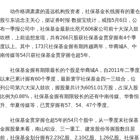
动作格调肃肃的遥远机构投资者，社保基金长线握有的重仓
股引东说念主关心，据证券时报·数据宝统计，戒指5月6日，公
布一季报公司中，社保基金最新出咫尺606家公司前十大深入鼓
吹榜，上前追想发现，共有266只股获社保基金贯穿握有4个季
度以上。其中，173只社保基金握有期跨越两年，华裔城A、中
南传媒等54只获社保基金贯穿握仓超5年。
社保基金握有期限最长的个股是华裔城A，自2011年二季度
以来已累计握有60个季度，最新寰宇社保基金四一三组合，位
列公司第六大深入鼓吹，握股量共计为6051.01万股，占深入股
比例为0.88%，社保基金握有期限较长的还有中南传媒、华鲁恒
升、华夏传媒等，已贯穿握有57、54、47个季度。
社保基金贯穿握仓超5年的54只个股中，从一季度末社保基
金握股量来看，南山铝业、三一重工、建发股份等握股数目居
前，社保基金划分握有2.23亿股、2.10亿股、1.26亿股。社保基