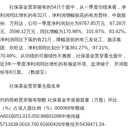
社保基金贯穿握有的54只个股中，从一季度功绩来看，净
利润同比增长的有32只，净利润增幅较高的有杰普特、中旗股
份、万邦达，公司一季度净利润划分为9767.85万元、67.28万
元、3598.12万元，同比增幅为170.98%、101.97%、83.42%。
净利润同比下落的有21只，降幅居前的有三友化工、旗滨集
团、欣旺达，净利润同比划分下落381.27%、97.21%、
70.49%。从功绩的可握续性不雅察，社保基金贯穿重仓股中，
近3年一季度净利润同比增长的有瀚蓝环境、盐津铺子、开润股
份等8只股。（数据宝）
社保基金贯穿重仓股名单
代码简称贯穿握有期数 社保基金学派握股量（万股）环比
（%）占深入股比例（%）000069华裔城
A6016051.015.050.88601098中南传媒
5711638.0018.700.91600426华鲁恒升5439471.34-