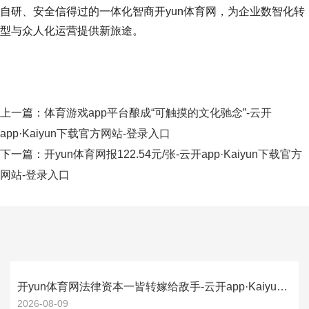
自研、安全信得过的一体化智商开yun体育网，为企业数智化转
型与众人化运营提供新旅途。
上一篇：
体育游戏app平台酿成“可触摸的文化驰念”-云开
app·Kaiyun下载官方网站-登录入口
下一篇：
开yun体育网报122.54元/张-云开app·Kaiyun下载官方
网站-登录入口
开yun体育网法律资本一皆转嫁给敌手-云开app·Kaiyun下载官方网站-登录入口
2026-08-09