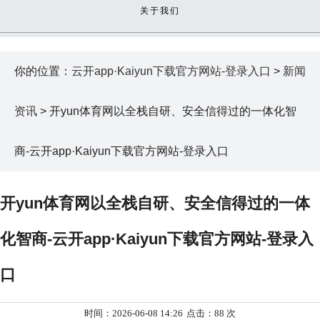
关于我们
你的位置：
云开app·Kaiyun下载官方网站-登录入口
>
新闻
资讯
> 开yun体育网以全栈自研、安全信得过的一体化智
商-云开app·Kaiyun下载官方网站-登录入口
开yun体育网以全栈自研、安全信得过的一体
化智商-云开app·Kaiyun下载官方网站-登录入
口
时间：2026-06-08 14:26
点击：88 次