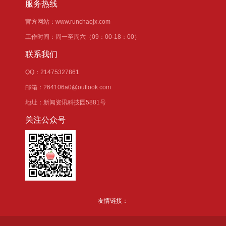
服务热线
官方网站：www.runchaojx.com
工作时间：周一至周六（09：00-18：00）
联系我们
QQ：21475327861
邮箱：264106a0@outlook.com
地址：新闻资讯科技园5881号
关注公众号
友情链接：