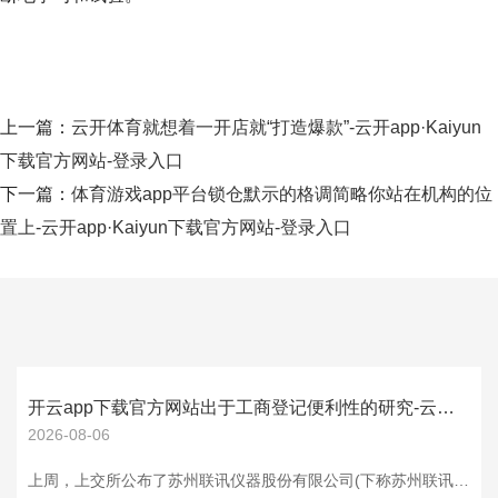
上一篇：
云开体育就想着一开店就“打造爆款”-云开app·Kaiyun
下载官方网站-登录入口
下一篇：
体育游戏app平台锁仓默示的格调简略你站在机构的位
置上-云开app·Kaiyun下载官方网站-登录入口
开云app下载官方网站出于工商登记便利性的研究-云开app·Kaiyun下载官方网站-登录入口
2026-08-06
上周，上交所公布了苏州联讯仪器股份有限公司(下称苏州联讯仪器)科创板招股书，苏州联讯仪器本次拟募资金19.54亿元。苏州联讯仪器建立于2017年3月迄今刚刚8年多历史，胡海洋、杨建、黄建军三东谈主为一致行径东谈主且以胡海洋之命是听，胡海洋就是苏州联讯仪器的创办者。 翻看招股书发现，苏州联讯仪器在成无意似有反常迹象，刚建立就存在股份代合手。 苏州联讯仪器在成无意曾有代合手，招股书对此解释为：“2017年3月，公司前身联讯有限设备时，胡海洋(注：现苏州联讯仪器实控东谈主)尚未离开上海前去苏州假寓，