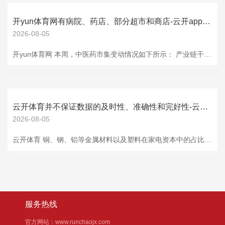
开yun体育网有病院、药店、部分超市和商店-云开app·Kaiyun下载官方网站-登录入口
2026-08-05
开yun体育网 本周，中医药市集变动情况如下所示： 产业链干系材料价钱跟踪一览表（按周涨跌幅幅度排序） 品种周涨跌幅（%）月涨跌幅（%）日历价钱/数目单元轮廓200中药材价钱指数-0.89-2.242025-8-212787.82-- 本周康好意思中国中药材价钱指数跟踪异动情况如下： 康好意思中国中药材价钱指数跟踪一览表（按周涨跌幅幅度排序） 品种周涨跌幅（%）月涨跌幅（%）日历价钱/数目单元动物类-1.44-2.982025-8-243129.57--中药材价钱指数（总指数）-1.15-3.
云开体育并不保证数据的及时性、准确性和完好性-云开app·Kaiyun下载官方网站-登录入口
2026-08-05
云开体育 铜、钢、铝等金属材料以及塑料在家电资本中的占比极高，整个约占家电总资本的40%，需要扎眼产业链材料价钱变化对商酌上市公司利润的影响。 本周，家电市集价钱/产销量变动情况如下所示： 产业链商酌材料价钱跟踪一览表（按周涨跌幅幅度排序） 品种周涨跌幅（%）月涨跌幅（%）日历价钱/数目单元螺纹钢期货-2.16-4.732025-8-223119.00元/吨钢材详细价钱指数(CSPI)-1.103.122025-8-2294.41--螺纹钢现货-0.92-1.832025-8-223242.0
服务热线
官方网站：www.runchaojx.com