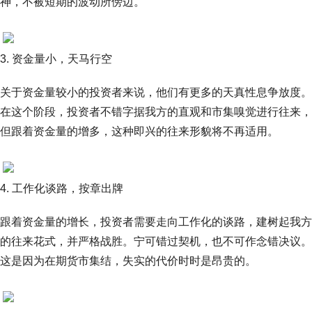
神，不被短期的波动所傍边。
3. 资金量小，天马行空
关于资金量较小的投资者来说，他们有更多的天真性息争放度。
在这个阶段，投资者不错字据我方的直观和市集嗅觉进行往来，
但跟着资金量的增多，这种即兴的往来形貌将不再适用。
4. 工作化谈路，按章出牌
跟着资金量的增长，投资者需要走向工作化的谈路，建树起我方
的往来花式，并严格战胜。宁可错过契机，也不可作念错决议。
这是因为在期货市集结，失实的代价时时是昂贵的。