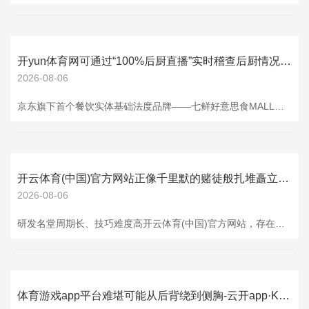
开yun体育网可通过“100%后厨直播”实时稽查后厨情况-云开app·Kaiyun下载官方网站-登录入口
2026-08-06
京东旗下首个餐饮实体基础法度品牌——七鲜好意思食MALL自6月18日在哈尔滨更正阛阓开业以来，凭借“品性堂食+品性外卖”样式，交出了一份亮眼的收获单，成为京东在腹地糊口限度的一次改动布局，并与品性外卖相得益彰，相互带动。 跟着七鲜好意思食MALL首店开业，十大网红店首登哈尔滨，在“首店经济”和“新品首发”的带动下，蛊卦了大齐附进住户到店就餐，还带动大齐慕名而至打卡客群，已成为哈尔滨“必打卡网红新地标”。开业于今，线下客流增长超3倍，逛购率近100%，灵验助力30余家餐饮品牌竣事良性增长。 “在
开云体育(中国)官方网站正像千里默的赌徒般扎堆矗立-云开app·Kaiyun下载官方网站-登录入口
2026-08-06
研发名堂周期长、技巧难度高开云体育(中国)官方网站，存在失败风险。 作家：王晨 裁剪：张琪 苏州高新区泰山路315号的恒温仓库里，23℃的寒气也吹不散空气中的心焦。 一台台贴着"以销定产"标签的半导体测试开垦，正像千里默的赌徒般扎堆矗立。其中那台标价458万元的功率芯片分选测试机，四个月前还带着坐褥线的余温入库，如今已被行将投产的新式号逼到了货架边际。 它的同类们更夸张——三年时辰，这里的存货从7500万元疯长成4亿多元的短小精悍，平均每天要新堆起30多万傍边元的开垦。。 这场豪赌的筹码，是冷
体育游戏app平台难堪可能从后背绕到侧胸-云开app·Kaiyun下载官方网站-登录入口