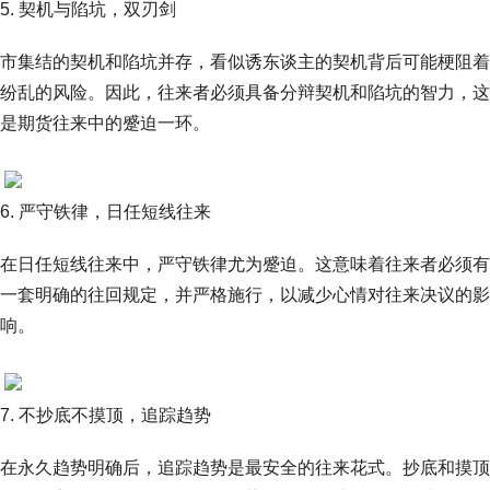
5. 契机与陷坑，双刃剑
市集结的契机和陷坑并存，看似诱东谈主的契机背后可能梗阻着
纷乱的风险。因此，往来者必须具备分辩契机和陷坑的智力，这
是期货往来中的蹙迫一环。
6. 严守铁律，日任短线往来
在日任短线往来中，严守铁律尤为蹙迫。这意味着往来者必须有
一套明确的往回规定，并严格施行，以减少心情对往来决议的影
响。
7. 不抄底不摸顶，追踪趋势
在永久趋势明确后，追踪趋势是最安全的往来花式。抄底和摸顶