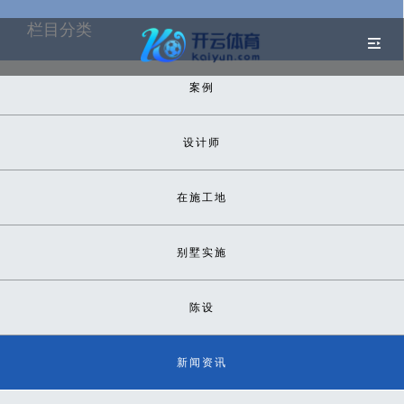
栏目分类
案例
设计师
在施工地
别墅实施
陈设
新闻资讯