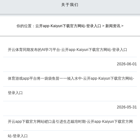
关于我们
你的位置：
云开app·Kaiyun下载官方网站-登录入口
>
新闻资讯
>
开云体育同期发布的AI学习平台-云开app·Kaiyun下载官方网站-登录入口
2026-06-01
体育游戏app平台将一袋袋鱼苗一一倾入水中-云开app·Kaiyun下载官方网站-
登录入口
2026-05-31
开云app下载官方网站磴口县引进生态栽培时期-云开app·Kaiyun下载官方网
站-登录入口